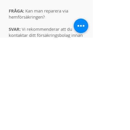
FRÅGA:
Kan man reparera via
hemförsäkringen?
SVAR:
Vi rekommenderar att du
kontaktar ditt försäkringsbolag innan
reparation om kostnaden överstiger
1 500 kr.
FRÅGA:
Vad är skillnaden mellan en
kopia-skärm och en OEM-skärm?
SVAR:
En kopia-skärm är en
budgetvariant där det i vissa fall kan
märkas en skillnad i färgåtergivning
och ljusstyrka efter bytet.
En OEM-skärm är den högsta
kvaliteten som finns att tillgå på den
icke-auktoriserade marknaden. Vi
köper inte in delar direkt från Apple.