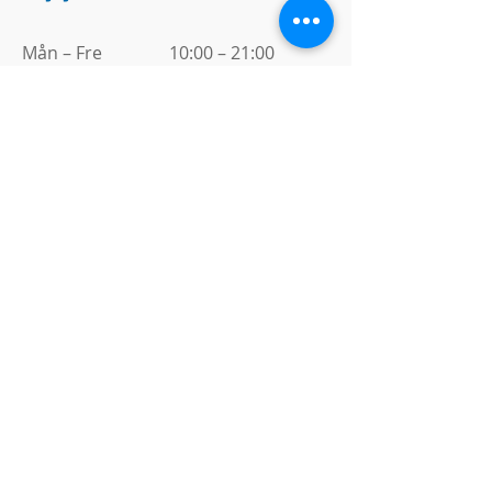
Mån – Fre
10:00 – 21:00
Lör – Sön
10:00 – 21:00
Avvikande öppettider
2025
Öppet varje dag hela året!