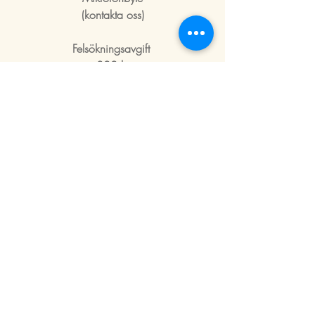
(kontakta oss)
Felsökningsavgift
300 kr
Fuktsannering
699kr
Lödningsarbete
fr. 700kr
Mjukvara
fr. 200kr
Tillbaka